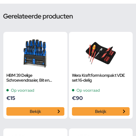
Gerelateerde producten
HBM 39 Delige
Wera Kraftform kompakt VDE
Schroevendraaier, Bit en
set 16-delig
Dopsleutelset
Op voorraad
Op voorraad
€
15
€
90
Bekijk
Bekijk