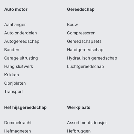
Auto motor
Gereedschap
Aanhanger
Bouw
Auto onderdelen
Compressoren
Autogereedschap
Gereedschapsets
Banden
Handgereedschap
Garage uitrusting
Hydraulisch gereedschap
Hang sluitwerk
Luchtgereedschap
Krikken
Oprijplaten
Transport
Hef hijsgereedschap
Werkplaats
Dommekracht
Assortimentsdoosjes
Hefmagneten
Hefbruggen