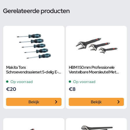
Gerelateerde producten
Makita Torx
HBM 150 mm Professionele
Schroevendraaierset 5-delig E-
Verstelbare Moersleutel Met
10534
Extra Groot Bereik en Extra
Smalle Bek
Op voorraad
Op voorraad
€
20
€
8
Bekijk
Bekijk