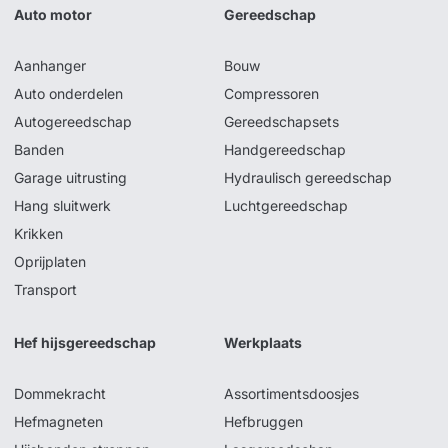
Auto motor
Gereedschap
Aanhanger
Bouw
Auto onderdelen
Compressoren
Autogereedschap
Gereedschapsets
Banden
Handgereedschap
Garage uitrusting
Hydraulisch gereedschap
Hang sluitwerk
Luchtgereedschap
Krikken
Oprijplaten
Transport
Hef hijsgereedschap
Werkplaats
Dommekracht
Assortimentsdoosjes
Hefmagneten
Hefbruggen