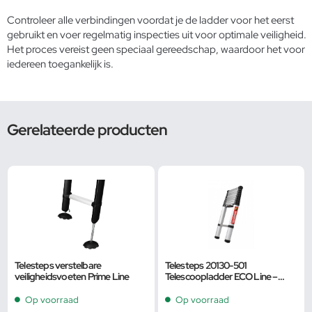
Controleer alle verbindingen voordat je de ladder voor het eerst
gebruikt en voer regelmatig inspecties uit voor optimale veiligheid.
Het proces vereist geen speciaal gereedschap, waardoor het voor
iedereen toegankelijk is.
Gerelateerde producten
Telesteps verstelbare
Telesteps 20130-501
veiligheidsvoeten Prime Line
Telescoopladder ECO Line –
3.0m – Aluminium – max.
werkhoogte 3.80 m. – 20130-50
Op voorraad
Op voorraad