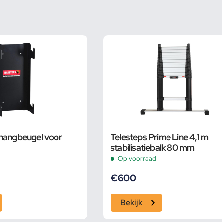
phangbeugel voor
Telesteps Prime Line 4,1 m
stabilisatiebalk 80 mm
Op voorraad
€
600
Bekijk