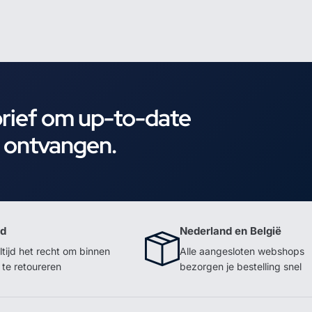
brief om up-to-date
e ontvangen.
id
Nederland en België
ltijd het recht om binnen
Alle aangesloten webshops
te retoureren
bezorgen je bestelling snel