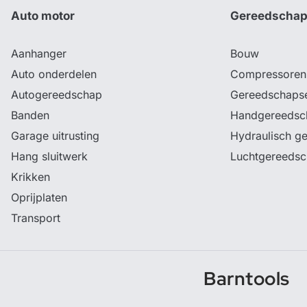
Auto motor
Gereedscha
Aanhanger
Bouw
Auto onderdelen
Compressoren
Autogereedschap
Gereedschaps
Banden
Handgereedsc
Garage uitrusting
Hydraulisch g
Hang sluitwerk
Luchtgereeds
Krikken
Oprijplaten
Transport
Barntools