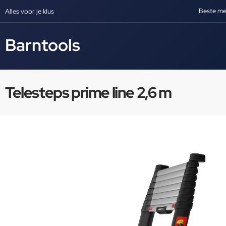
Beste me
Alles voor je klus
Barntools
Telesteps prime line 2,6 m