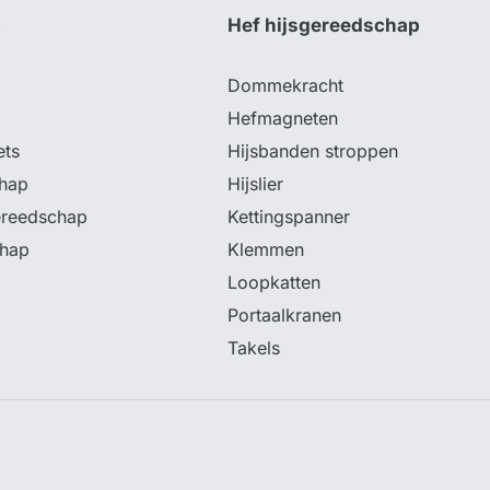
p
Hef hijsgereedschap
Dommekracht
Hefmagneten
ets
Hijsbanden stroppen
hap
Hijslier
ereedschap
Kettingspanner
chap
Klemmen
Loopkatten
Portaalkranen
Takels