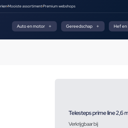
rken
Mooiste assortiment
Premium webshops
Auto en motor
Gereedschap
Hef en
Telesteps prime line 2,6
Verkrijgbaar bij