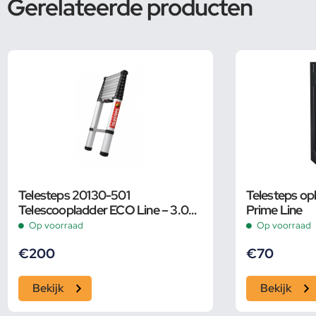
Gerelateerde producten
Telesteps 20130-501
Telesteps o
Telescoopladder ECO Line – 3.0m
Prime Line
– Aluminium – max. werkhoogte
Op voorraad
Op voorraad
3.80 m. – 20130-50
€
200
€
70
Bekijk
Bekijk