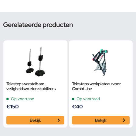
Gerelateerde producten
Telesteps verstelbare
Telesteps werkplateau voor
veiligheidsvoeten stabilizers
Combi Line
Op voorraad
Op voorraad
€
150
€
40
Bekijk
Bekijk