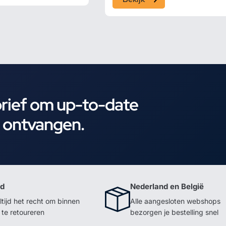
brief om up-to-date
e ontvangen.
id
Nederland en België
ltijd het recht om binnen
Alle aangesloten webshops
te retoureren
bezorgen je bestelling snel