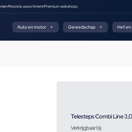
rken
Mooiste assortiment
Premium webshops
Auto en motor
Gereedschap
Hef en
Telesteps Combi Line 3,
Verkrijgbaar bij