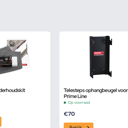
derhoudskit
Telesteps ophangbeugel voor
Prime Line
Op voorraad
€
70
Bekijk