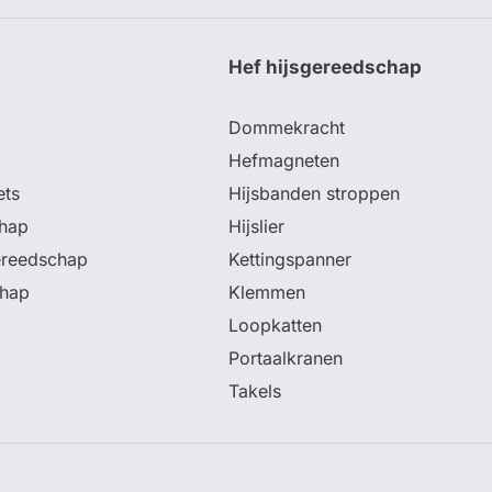
p
Hef hijsgereedschap
Dommekracht
Hefmagneten
ets
Hijsbanden stroppen
hap
Hijslier
ereedschap
Kettingspanner
chap
Klemmen
Loopkatten
Portaalkranen
Takels