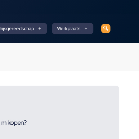
 hijsgereedschap
Werkplaats
0 m kopen?