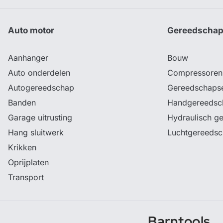
Auto motor
Gereedscha
Aanhanger
Bouw
Auto onderdelen
Compressoren
Autogereedschap
Gereedschaps
Banden
Handgereedsc
Garage uitrusting
Hydraulisch g
Hang sluitwerk
Luchtgereeds
Krikken
Oprijplaten
Transport
Barntools