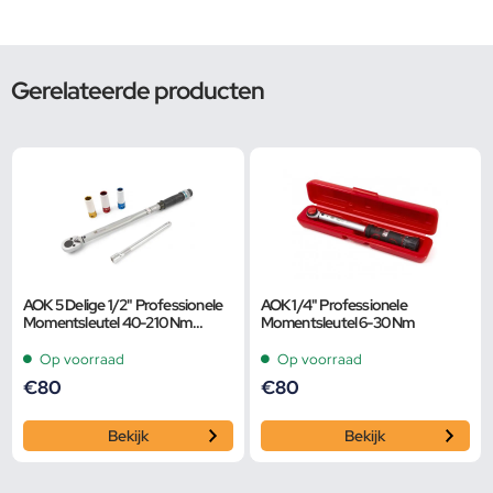
Gerelateerde producten
AOK 5 Delige 1/2" Professionele
AOK 1/4" Professionele
Momentsleutel 40-210 Nm
Momentsleutel 6-30 Nm
Inclusief 3 Krachtdoppen en
Verlengstuk
Op voorraad
Op voorraad
€
80
€
80
Bekijk
Bekijk