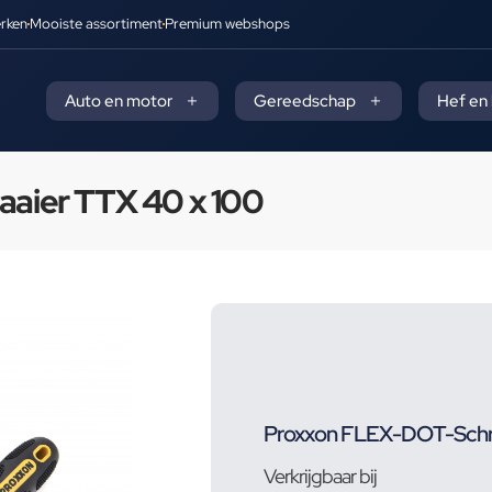
rken
Mooiste assortiment
Premium webshops
Auto en motor
Gereedschap
Hef en
aier TTX 40 x 100
Proxxon FLEX-DOT-Schro
Verkrijgbaar bij