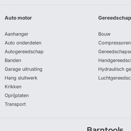
Auto motor
Gereedscha
Aanhanger
Bouw
Auto onderdelen
Compressoren
Autogereedschap
Gereedschaps
Banden
Handgereedsc
Garage uitrusting
Hydraulisch g
Hang sluitwerk
Luchtgereeds
Krikken
Oprijplaten
Transport
Barntools