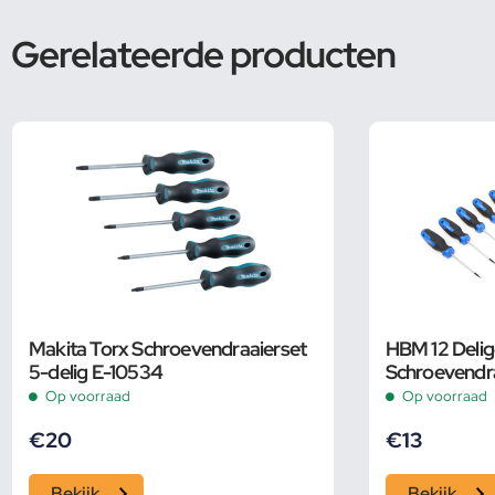
Gerelateerde producten
Makita Torx Schroevendraaierset
HBM 12 Delig
5-delig E-10534
Schroevendra
Opbergetui
Op voorraad
Op voorraad
€
20
€
13
Bekijk
Bekijk