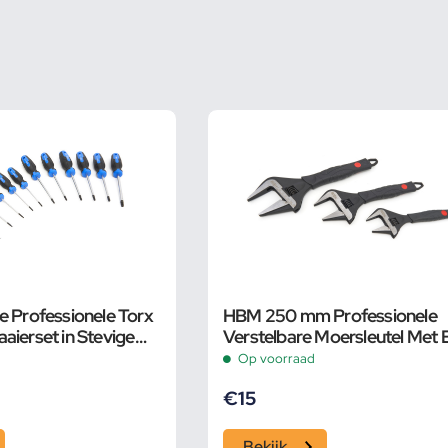
e Professionele Torx
HBM 250 mm Professionele
aierset in Stevige
Verstelbare Moersleutel Met 
Groot Bereik en Extra Smalle
Op voorraad
€
15
Bekijk