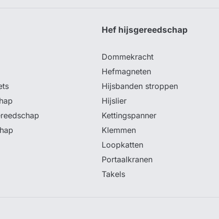
p
Hef hijsgereedschap
Dommekracht
Hefmagneten
ets
Hijsbanden stroppen
hap
Hijslier
ereedschap
Kettingspanner
chap
Klemmen
Loopkatten
Portaalkranen
Takels