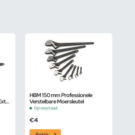
HBM 150 mm Professionele
Extra
Verstelbare Moersleutel
 Bek
Op voorraad
€
4
Bekijk