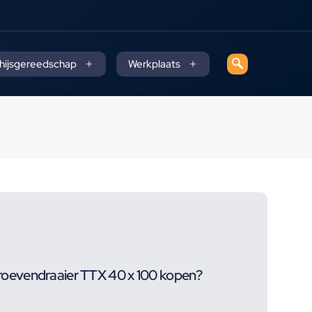
 hijsgereedschap
Werkplaats
evendraaier TTX 40 x 100 kopen?