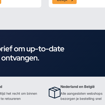
brief om up-to-date
e ontvangen.
id
Nederland en België
ltijd het recht om binnen
Alle aangesloten webshops
te retoureren
bezorgen je bestelling snel