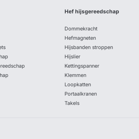
p
Hef hijsgereedschap
Dommekracht
Hefmagneten
ets
Hijsbanden stroppen
hap
Hijslier
ereedschap
Kettingspanner
chap
Klemmen
Loopkatten
Portaalkranen
Takels