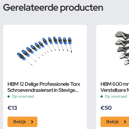
Gerelateerde producten
HBM 12 Delige Professionele Torx
HBM 600 mm 
Schroevendraaierset in Stevige
Verstelbare 
Opbergetui
Op voorraad
Op voorraad
€
13
€
50
Bekijk
Bekijk