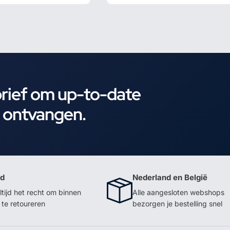
brief om up-to-date
e ontvangen.
id
Nederland en België
ltijd het recht om binnen
Alle aangesloten webshops
te retoureren
bezorgen je bestelling snel