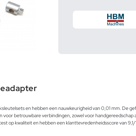
neadapter
eeksleutelsets en hebben een nauwkeurigheid van 0,01 mm. De g
voor betrouwbare verbindingen, zowel voor handgereedschap als 
st op kwaliteit en hebben een klanttevredenheidsscore van 9,1/1