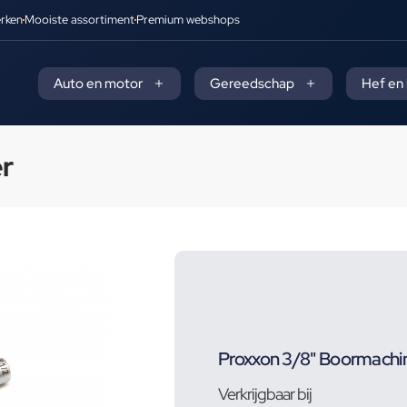
rken
Mooiste assortiment
Premium webshops
Auto en motor
Gereedschap
Hef en
r
Proxxon 3/8" Boormachi
Verkrijgbaar bij