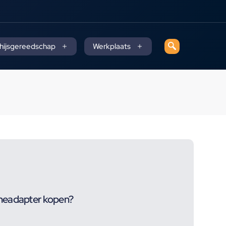
 hijsgereedschap
Werkplaats
neadapter kopen?