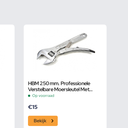
HBM 250 mm. Professionele
Verstelbare Moersleutel Met
Griptang Functie
Op voorraad
€
15
Bekijk