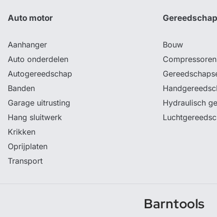
Auto motor
Gereedscha
Aanhanger
Bouw
Auto onderdelen
Compressoren
Autogereedschap
Gereedschaps
Banden
Handgereedsc
Garage uitrusting
Hydraulisch g
Hang sluitwerk
Luchtgereeds
Krikken
Oprijplaten
Transport
Barntools