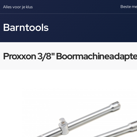
Beste me
Alles voor je klus
Barntools
Proxxon 3/8" Boormachineadapte