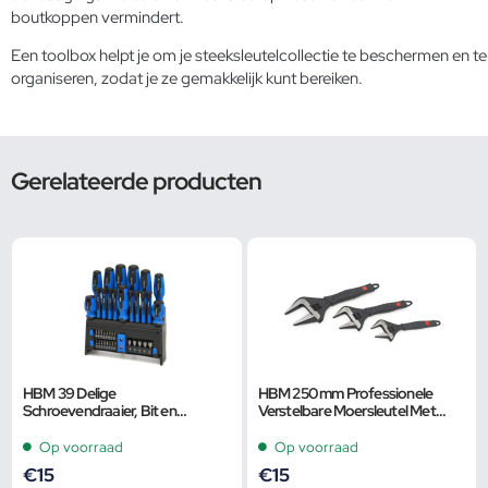
boutkoppen vermindert.
Een
toolbox
helpt je om je steeksleutelcollectie te beschermen en te
organiseren, zodat je ze gemakkelijk kunt bereiken.
Gerelateerde producten
HBM 39 Delige
HBM 250 mm Professionele
Schroevendraaier, Bit en
Verstelbare Moersleutel Met
Dopsleutelset
Extra Groot Bereik en Extra
Smalle Bek
Op voorraad
Op voorraad
€
15
€
15