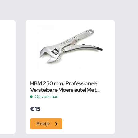
HBM 250 mm. Professionele
Verstelbare Moersleutel Met
Griptang Functie
Op voorraad
€
15
Bekijk