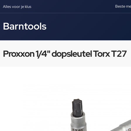
Beste me
Alles voor je klus
Barntools
Proxxon 1/4" dopsleutel Torx T27