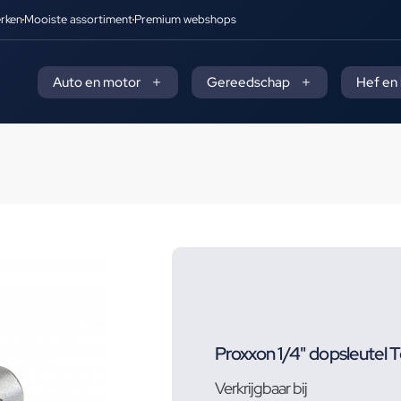
rken
Mooiste assortiment
Premium webshops
Auto en motor
Gereedschap
Hef en
Proxxon 1/4" dopsleutel 
Verkrijgbaar bij