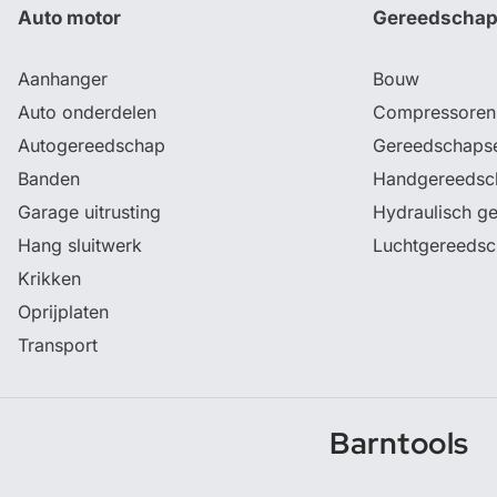
Auto motor
Gereedscha
Aanhanger
Bouw
Auto onderdelen
Compressoren
Autogereedschap
Gereedschaps
Banden
Handgereedsc
Garage uitrusting
Hydraulisch g
Hang sluitwerk
Luchtgereeds
Krikken
Oprijplaten
Transport
Barntools