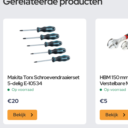
Gerelateerde producten
Makita Torx Schroevendraaierset
HBM 150 mm P
5-delig E-10534
Verstelbare 
Pijpsleutel
Op voorraad
Op voorraad
€
20
€
5
Bekijk
Bekijk