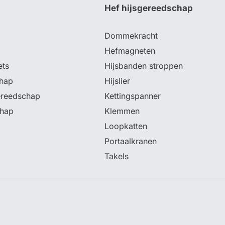
p
Hef hijsgereedschap
Dommekracht
Hefmagneten
ets
Hijsbanden stroppen
hap
Hijslier
ereedschap
Kettingspanner
chap
Klemmen
Loopkatten
Portaalkranen
Takels