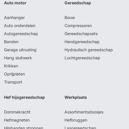
Auto motor
Gereedschap
Aanhanger
Bouw
Auto onderdelen
Compressoren
Autogereedschap
Gereedschapsets
Banden
Handgereedschap
Garage uitrusting
Hydraulisch gereedschap
Hang sluitwerk
Luchtgereedschap
Krikken
Oprijplaten
Transport
Hef hijsgereedschap
Werkplaats
Dommekracht
Assortimentsdoosjes
Hefmagneten
Hefbruggen
Hijsbanden stroppen
Lasgereedschap