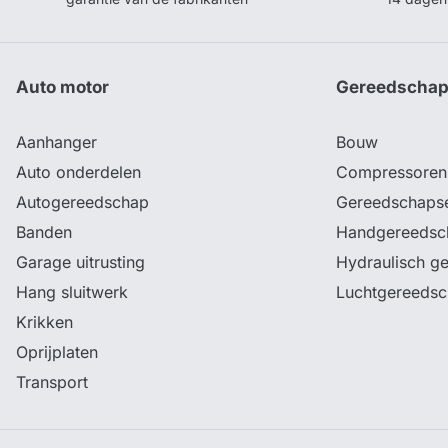
Auto motor
Gereedscha
Aanhanger
Bouw
Auto onderdelen
Compressoren
Autogereedschap
Gereedschaps
Banden
Handgereedsc
Garage uitrusting
Hydraulisch g
Hang sluitwerk
Luchtgereeds
Krikken
Oprijplaten
Transport