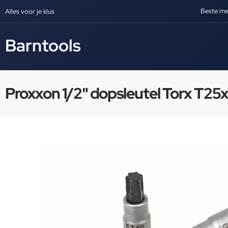
Beste me
Alles voor je klus
Barntools
Proxxon 1/2" dopsleutel Torx T25