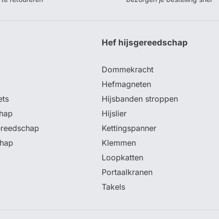
p
Hef hijsgereedschap
Dommekracht
Hefmagneten
ets
Hijsbanden stroppen
hap
Hijslier
ereedschap
Kettingspanner
chap
Klemmen
Loopkatten
Portaalkranen
Takels