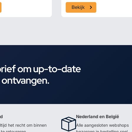
Bekijk
brief om up-to-date
e ontvangen.
id
Nederland en België
ltijd het recht om binnen
Alle aangesloten webshops
te retoureren
bezorgen je bestelling snel