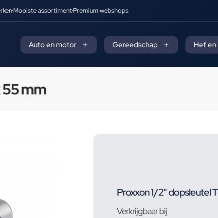
rken
Mooiste assortiment
Premium webshops
Auto en motor
Gereedschap
Hef en
x 55 mm
Proxxon 1/2" dopsleutel
Verkrijgbaar bij