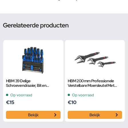
Gerelateerde producten
HBM 39 Delige
HBM 200 mm Professionele
Schroevendraaier, Bit en
Verstelbare Moersleutel Met
Dopsleutelset
Extra Groot Bereik en Extra
Smalle Bek
Op voorraad
Op voorraad
€
15
€
10
Bekijk
Bekijk