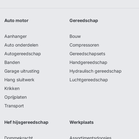
Auto motor
Gereedschap
Aanhanger
Bouw
Auto onderdelen
Compressoren
Autogereedschap
Gereedschapsets
Banden
Handgereedschap
Garage uitrusting
Hydraulisch gereedschap
Hang sluitwerk
Luchtgereedschap
Krikken
Oprijplaten
Transport
Hef hijsgereedschap
Werkplaats
Dommekracht
Assortimentsdoosjes