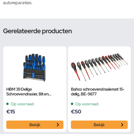
autoreparaties.
Gerelateerde producten
HBM 39 Delige
Bahco schroevendraaierset 15-
Schroevendraaier, Bit en
delig, BE-9877
Dopsleutelset
Op voorraad
Op voorraad
€
15
€
50
Bekijk
Bekijk