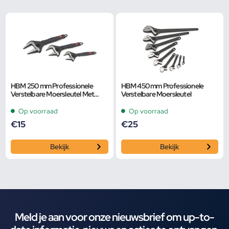
HBM 250 mm Professionele
HBM 450 mm Professionele
Verstelbare Moersleutel Met
Verstelbare Moersleutel
Extra Groot Bereik en Extra
Smalle Bek
Op voorraad
Op voorraad
€
15
€
25
Bekijk
Bekijk
Meld je aan voor onze nieuwsbrief om up-to-