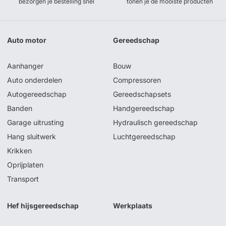
bezorgen je bestelling snel
tonen je de mooiste producten
Auto motor
Gereedschap
Aanhanger
Bouw
Auto onderdelen
Compressoren
Autogereedschap
Gereedschapsets
Banden
Handgereedschap
Garage uitrusting
Hydraulisch gereedschap
Hang sluitwerk
Luchtgereedschap
Krikken
Oprijplaten
Transport
Hef hijsgereedschap
Werkplaats