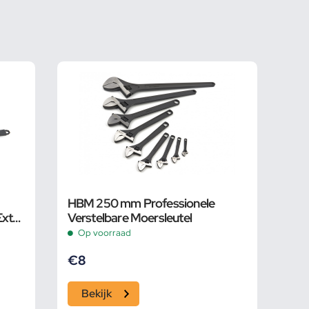
HBM 250 mm Professionele
Extra
Verstelbare Moersleutel
 Bek
Op voorraad
€
8
Bekijk