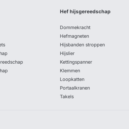
p
Hef hijsgereedschap
Dommekracht
Hefmagneten
ets
Hijsbanden stroppen
hap
Hijslier
ereedschap
Kettingspanner
chap
Klemmen
Loopkatten
Portaalkranen
Takels