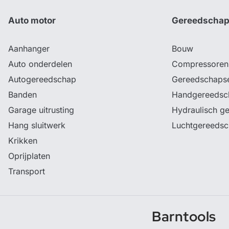
Auto motor
Gereedscha
Aanhanger
Bouw
Auto onderdelen
Compressoren
Autogereedschap
Gereedschaps
Banden
Handgereedsc
Garage uitrusting
Hydraulisch g
Hang sluitwerk
Luchtgereeds
Krikken
Oprijplaten
Transport
Barntools