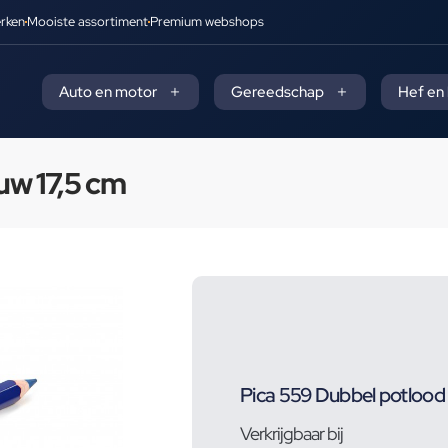
rken
Mooiste assortiment
Premium webshops
Auto en motor
Gereedschap
Hef en
uw 17,5 cm
Pica 559 Dubbel potlood
Verkrijgbaar bij