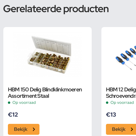
Gerelateerde producten
HBM 150 Delig Blindklinkmoeren
HBM 12 Delig
Assortiment Staal
Schroevendra
Opbergetui
Op voorraad
Op voorraad
€
12
€
13
Bekijk
Bekijk