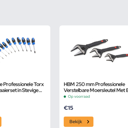
e Professionele Torx
HBM 250 mm Professionele
aierset in Stevige
Verstelbare Moersleutel Met 
Groot Bereik en Extra Smalle
Op voorraad
€
15
Bekijk