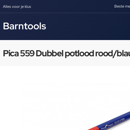
Beste me
Alles voor je klus
Barntools
Pica 559 Dubbel potlood rood/bla