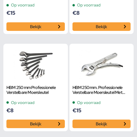
Smalle Bek
Smalle Bek
Op voorraad
Op voorraad
€
15
€
8
Bekijk
Bekijk
HBM 250 mm Professionele
HBM 250 mm. Professionele
Verstelbare Moersleutel
Verstelbare Moersleutel Met
Griptang Functie
Op voorraad
Op voorraad
€
8
€
15
Bekijk
Bekijk