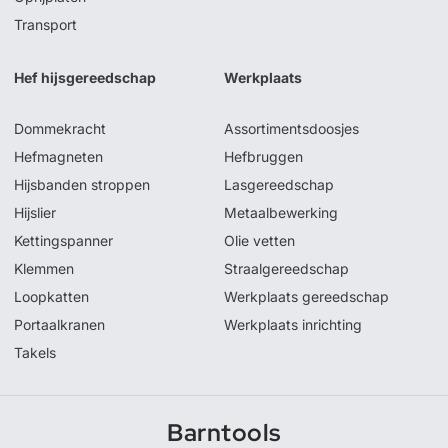
Transport
Hef hijsgereedschap
Werkplaats
Dommekracht
Assortimentsdoosjes
Hefmagneten
Hefbruggen
Hijsbanden stroppen
Lasgereedschap
Hijslier
Metaalbewerking
Kettingspanner
Olie vetten
Klemmen
Straalgereedschap
Loopkatten
Werkplaats gereedschap
Portaalkranen
Werkplaats inrichting
Takels
Barntools