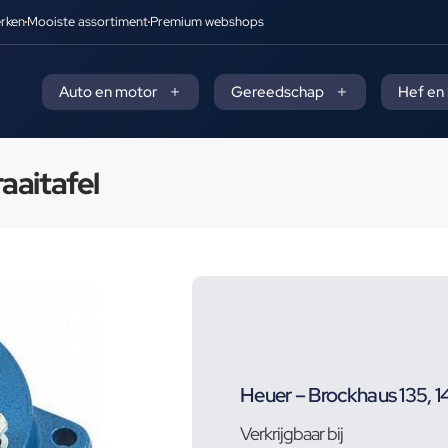
rken
Mooiste assortiment
Premium webshops
Auto en motor
Gereedschap
Hef en
aaitafel
Heuer – Brockhaus 135, 
Verkrijgbaar bij