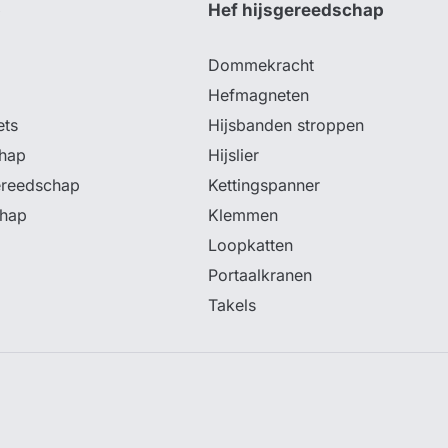
p
Hef hijsgereedschap
Dommekracht
Hefmagneten
ets
Hijsbanden stroppen
hap
Hijslier
ereedschap
Kettingspanner
chap
Klemmen
Loopkatten
Portaalkranen
Takels