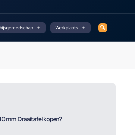
 hijsgereedschap
Werkplaats
140 mm Draaitafel kopen?