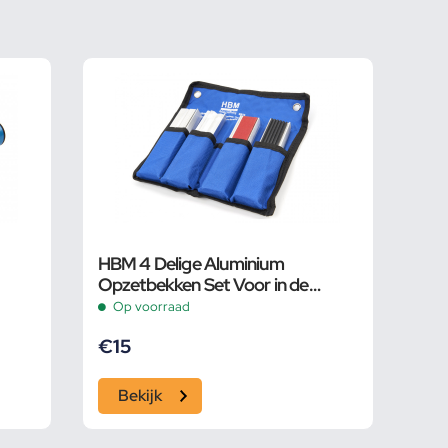
HBM 4 Delige Aluminium
Opzetbekken Set Voor in de
Bankschroef 125 mm.
Op voorraad
€
15
Bekijk