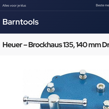
Beste me
Alles voor je klus
Barntools
Heuer – Brockhaus 135, 140 mm Dr