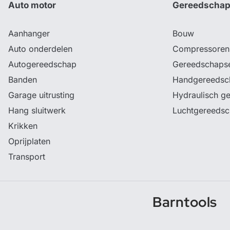
Auto motor
Gereedscha
Aanhanger
Bouw
Auto onderdelen
Compressoren
Autogereedschap
Gereedschaps
Banden
Handgereedsc
Garage uitrusting
Hydraulisch g
Hang sluitwerk
Luchtgereeds
Krikken
Oprijplaten
Transport
Barntools