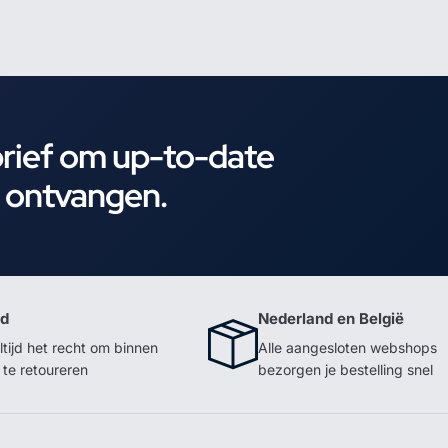
brief om up-to-date
e ontvangen.
id
Nederland en België
ltijd het recht om binnen
Alle aangesloten webshops
te retoureren
bezorgen je bestelling snel