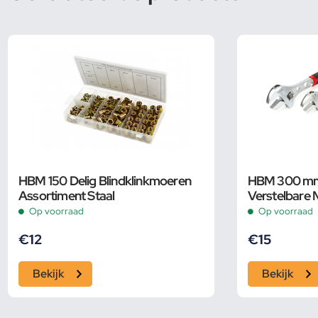
HBM 150 Delig Blindklinkmoeren
HBM 300 mm P
Assortiment Staal
Verstelbare 
Pijpsleutel
Op voorraad
Op voorraad
€
12
€
15
Bekijk
Bekijk