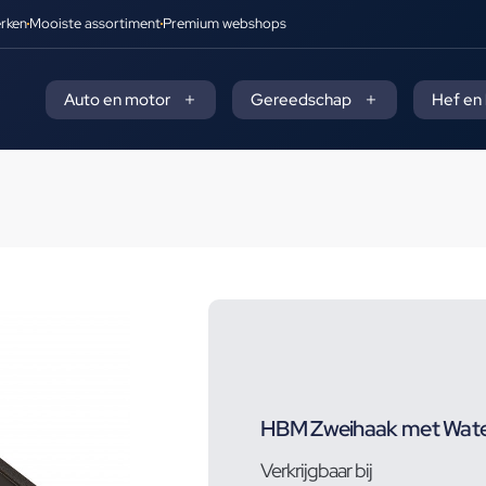
rken
Mooiste assortiment
Premium webshops
Auto en motor
Gereedschap
Hef en
HBM Zweihaak met Wate
Verkrijgbaar bij