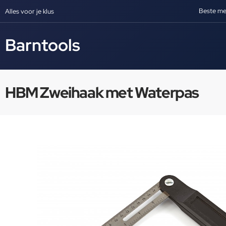
Beste me
Alles voor je klus
Barntools
HBM Zweihaak met Waterpas