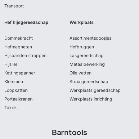
Transport
Hef hijsgereedschap
Werkplaats
Dommekracht
Assortimentsdoosjes
Hefmagneten
Hefbruggen
Hijsbanden stroppen
Lasgereedschap
Hijslier
Metaalbewerking
Kettingspanner
Olie vetten
Klemmen
Straalgereedschap
Loopkatten
Werkplaats gereedschap
Portaalkranen
Werkplaats inrichting
Takels
Barntools