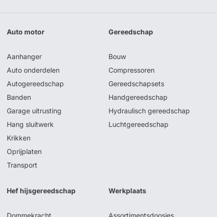
Auto motor
Gereedschap
Aanhanger
Bouw
Auto onderdelen
Compressoren
Autogereedschap
Gereedschapsets
Banden
Handgereedschap
Garage uitrusting
Hydraulisch gereedschap
Hang sluitwerk
Luchtgereedschap
Krikken
Oprijplaten
Transport
Hef hijsgereedschap
Werkplaats
Dommekracht
Assortimentsdoosjes