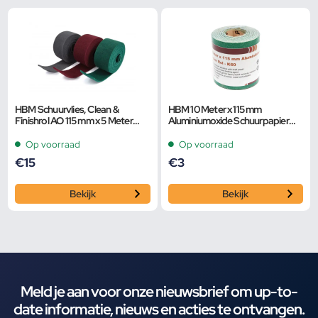
HBM Schuurvlies, Clean &
HBM 10 Meter x 115 mm
Finishrol AO 115 mm x 5 Meter
Aluminiumoxide Schuurpapier
K320 Grijs
Rol – K80
Op voorraad
Op voorraad
€
15
€
3
Bekijk
Bekijk
Meld je aan voor onze nieuwsbrief om up-to-
date informatie, nieuws en acties te ontvangen.