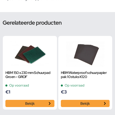
Gerelateerde producten
HBM 150 x 230 mm Schuurpad
HBM Waterproof schuurpapier
Groen – GROF
pak 10 stuks K120
Op voorraad
Op voorraad
€
1
€
3
Bekijk
Bekijk