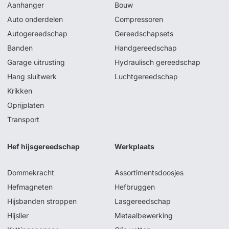
Aanhanger
Bouw
Auto onderdelen
Compressoren
Autogereedschap
Gereedschapsets
Banden
Handgereedschap
Garage uitrusting
Hydraulisch gereedschap
Hang sluitwerk
Luchtgereedschap
Krikken
Oprijplaten
Transport
Hef hijsgereedschap
Werkplaats
Dommekracht
Assortimentsdoosjes
Hefmagneten
Hefbruggen
Hijsbanden stroppen
Lasgereedschap
Hijslier
Metaalbewerking