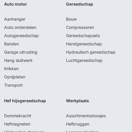
Auto motor
Gereedschap
Aanhanger
Bouw
Auto onderdelen
Compressoren
Autogereedschap
Gereedschapsets
Banden
Handgereedschap
Garage uitrusting
Hydraulisch gereedschap
Hang sluitwerk
Luchtgereedschap
Krikken
Oprijplaten
Transport
Hef hijsgereedschap
Werkplaats
Dommekracht
Assortimentsdoosjes
Hefmagneten
Hefbruggen