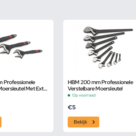
Professionele
HBM 200 mm Professionele
Moersleutel Met Extra
Verstelbare Moersleutel
 en Extra Smalle Bek
Op voorraad
€
5
Bekijk