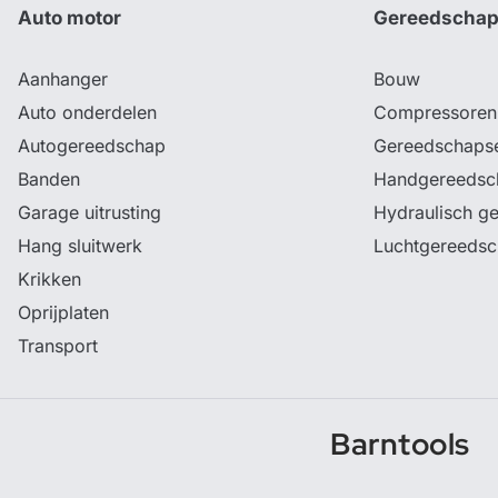
Auto motor
Gereedscha
Aanhanger
Bouw
Auto onderdelen
Compressoren
Autogereedschap
Gereedschaps
Banden
Handgereedsc
Garage uitrusting
Hydraulisch g
Hang sluitwerk
Luchtgereeds
Krikken
Oprijplaten
Transport
Barntools