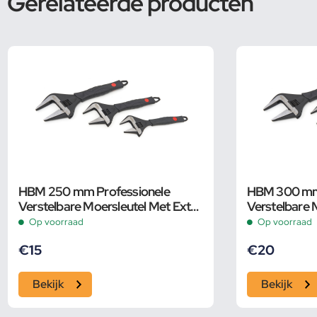
Gerelateerde producten
HBM 250 mm Professionele
HBM 300 mm 
Verstelbare Moersleutel Met Extra
Verstelbare 
Groot Bereik en Extra Smalle Bek
Groot Bereik
Op voorraad
Op voorraad
€
15
€
20
Bekijk
Bekijk