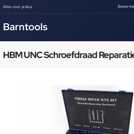
Beste me
Alles voor je klus
Barntools
HBM UNC Schroefdraad Reparati