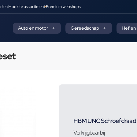
rken
Mooiste assortiment
Premium webshops
Auto en motor
Gereedschap
Hef en
eset
HBM UNC Schroefdraad 
Verkrijgbaar bij