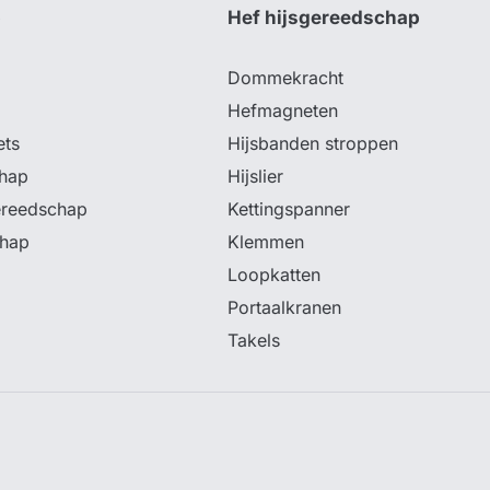
p
Hef hijsgereedschap
Dommekracht
Hefmagneten
ets
Hijsbanden stroppen
hap
Hijslier
ereedschap
Kettingspanner
chap
Klemmen
Loopkatten
Portaalkranen
Takels