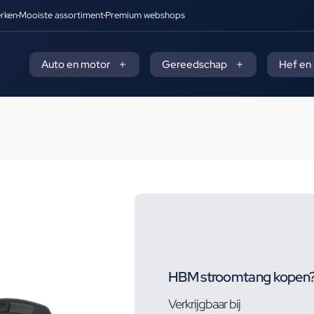
rken
Mooiste assortiment
Premium webshops
Auto en motor
Gereedschap
Hef en
HBM stroomtang kopen
Verkrijgbaar bij