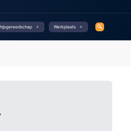
 hijsgereedschap
Werkplaats
?