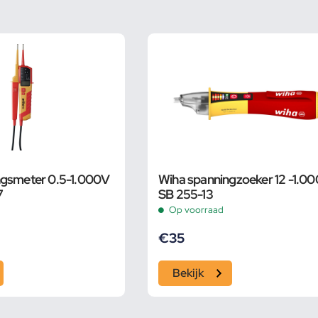
ngsmeter 0.5-1.000V
Wiha spanningzoeker 12 -1.00
7
SB 255-13
Op voorraad
€
35
Bekijk