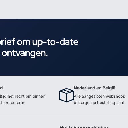
brief om up-to-date
e ontvangen.
id
Nederland en België
ltijd het recht om binnen
Alle aangesloten webshops
te retoureren
bezorgen je bestelling snel
p
Hef hijsgereedschap