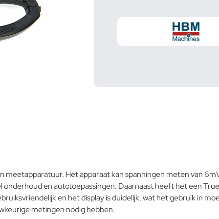
g in meetapparatuur. Het apparaat kan spanningen meten van 6
eel onderhoud en autotoepassingen. Daarnaast heeft het een Tru
ksvriendelijk en het display is duidelijk, wat het gebruik in mo
auwkeurige metingen nodig hebben.