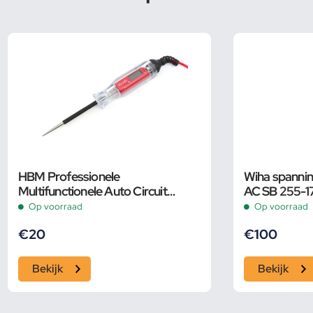
HBM Professionele
Wiha spanni
Multifunctionele Auto Circuit
AC SB 255-1
Tester 3 – 40 Volt met LCD
Op voorraad
Op voorraad
Display
€
20
€
100
Bekijk
Bekijk