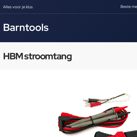
Beste me
Alles voor je klus
Barntools
HBM stroomtang