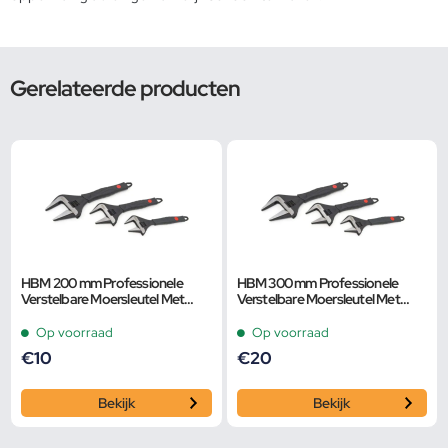
Gerelateerde producten
HBM 200 mm Professionele
HBM 300 mm Professionele
Verstelbare Moersleutel Met
Verstelbare Moersleutel Met
Extra Groot Bereik en Extra
Extra Groot Bereik en Extra
Smalle Bek
Smalle Bek
Op voorraad
Op voorraad
€
10
€
20
Bekijk
Bekijk