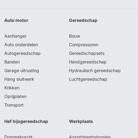
Auto motor
Gereedschap
Aanhanger
Bouw
Auto onderdelen
Compressoren
Autogereedschap
Gereedschapsets
Banden
Handgereedschap
Garage uitrusting
Hydraulisch gereedschap
Hang sluitwerk
Luchtgereedschap
Krikken
Oprijplaten
Transport
Hef hijsgereedschap
Werkplaats
Dommekracht
Assortimentsdoosjes