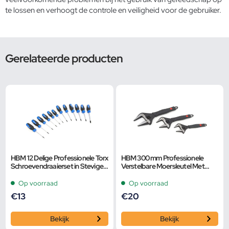
te lossen en verhoogt de controle en veiligheid voor de gebruiker.
Gerelateerde producten
HBM 12 Delige Professionele Torx
HBM 300 mm Professionele
Schroevendraaierset in Stevige
Verstelbare Moersleutel Met
Opbergetui
Extra Groot Bereik en Extra
Smalle Bek
Op voorraad
Op voorraad
€
13
€
20
Bekijk
Bekijk