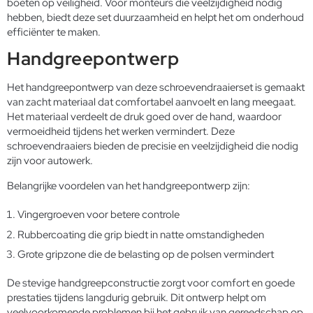
boeten op veiligheid. Voor monteurs die veelzijdigheid nodig
hebben, biedt deze set duurzaamheid en helpt het om onderhoud
efficiënter te maken.
Handgreepontwerp
Het handgreepontwerp van deze schroevendraaierset is gemaakt
van zacht materiaal dat comfortabel aanvoelt en lang meegaat.
Het materiaal verdeelt de druk goed over de hand, waardoor
vermoeidheid tijdens het werken vermindert. Deze
schroevendraaiers bieden de precisie en veelzijdigheid die nodig
zijn voor autowerk.
Belangrijke voordelen van het handgreepontwerp zijn:
Vingergroeven voor betere controle
Rubbercoating die grip biedt in natte omstandigheden
Grote gripzone die de belasting op de polsen vermindert
De stevige handgreepconstructie zorgt voor comfort en goede
prestaties tijdens langdurig gebruik. Dit ontwerp helpt om
veelvoorkomende problemen bij het gebruik van gereedschap op