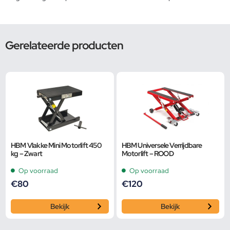
Gerelateerde producten
HBM Vlakke Mini Motorlift 450
HBM Universele Verrijdbare
kg – Zwart
Motorlift – ROOD
Op voorraad
Op voorraad
€
80
€
120
Bekijk
Bekijk