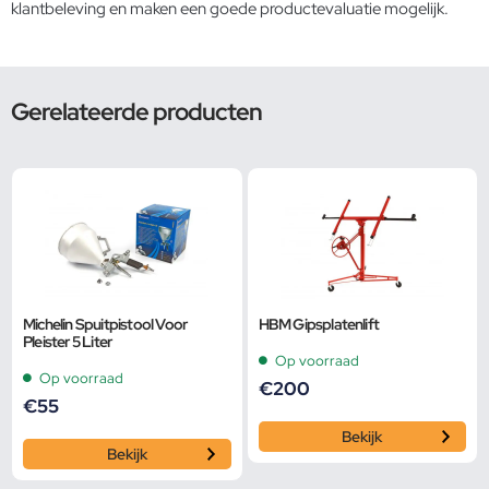
klantbeleving en maken een goede productevaluatie mogelijk.
Gerelateerde producten
Michelin Spuitpistool Voor
HBM Gipsplatenlift
Pleister 5 Liter
Op voorraad
Op voorraad
€
200
€
55
Bekijk
Bekijk