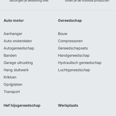
bezorgen je bestelling snel
tonen je de mooiste producten
Auto motor
Gereedschap
Aanhanger
Bouw
Auto onderdelen
Compressoren
Autogereedschap
Gereedschapsets
Banden
Handgereedschap
Garage uitrusting
Hydraulisch gereedschap
Hang sluitwerk
Luchtgereedschap
Krikken
Oprijplaten
Transport
Hef hijsgereedschap
Werkplaats