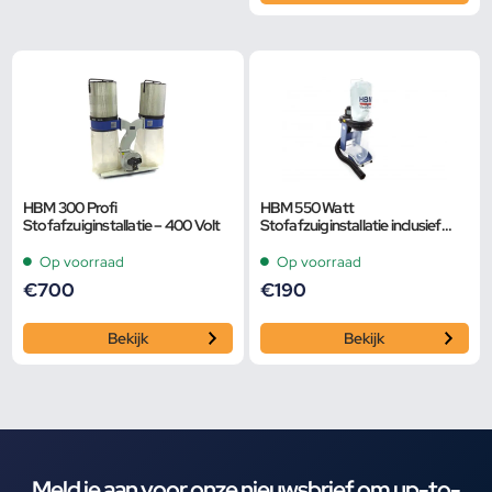
HBM 300 Profi
HBM 550 Watt
Stofafzuiginstallatie – 400 Volt
Stofafzuiginstallatie inclusief
Slang en Adapters
Op voorraad
Op voorraad
€
700
€
190
Bekijk
Bekijk
Meld je aan voor onze nieuwsbrief om up-to-