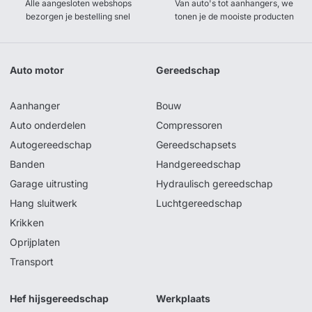
Alle aangesloten webshops
Van auto's tot aanhangers, we
bezorgen je bestelling snel
tonen je de mooiste producten
Auto motor
Gereedschap
Aanhanger
Bouw
Auto onderdelen
Compressoren
Autogereedschap
Gereedschapsets
Banden
Handgereedschap
Garage uitrusting
Hydraulisch gereedschap
Hang sluitwerk
Luchtgereedschap
Krikken
Oprijplaten
Transport
Hef hijsgereedschap
Werkplaats