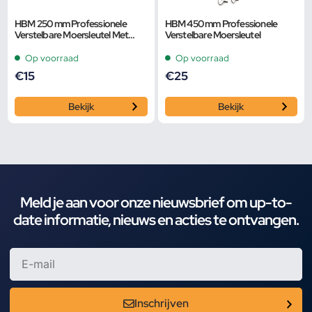
HBM 250 mm Professionele
HBM 450 mm Professionele
Verstelbare Moersleutel Met
Verstelbare Moersleutel
Extra Groot Bereik en Extra
Smalle Bek
Op voorraad
Op voorraad
€
15
€
25
Bekijk
Bekijk
Meld je aan voor onze nieuwsbrief om up-to-
date informatie, nieuws en acties te ontvangen.
Inschrijven