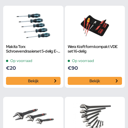
Makita Torx
Wera Kraftform kompakt VDE
Schroevendraaierset 5-delig E-
set 16-delig
10534
Op voorraad
Op voorraad
€
20
€
90
Bekijk
Bekijk