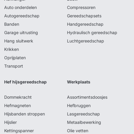
Auto onderdelen
Compressoren
Autogereedschap
Gereedschapsets
Banden
Handgereedschap
Garage uitrusting
Hydraulisch gereedschap
Hang sluitwerk
Luchtgereedschap
Krikken
Oprijplaten
Transport
Hef hijsgereedschap
Werkplaats
Dommekracht
Assortimentsdoosjes
Hefmagneten
Hefbruggen
Hijsbanden stroppen
Lasgereedschap
Hijslier
Metaalbewerking
Kettingspanner
Olie vetten