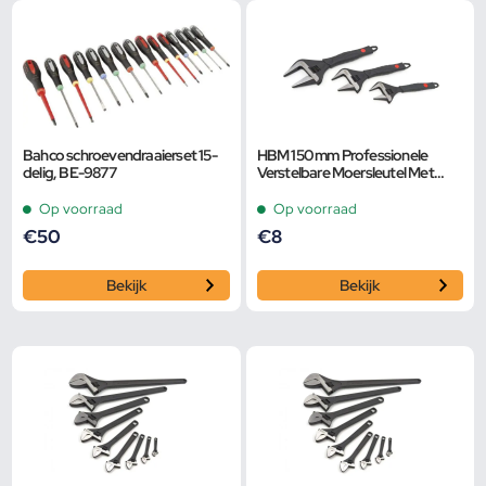
Bahco schroevendraaierset 15-
HBM 150 mm Professionele
delig, BE-9877
Verstelbare Moersleutel Met
Extra Groot Bereik en Extra
Smalle Bek
Op voorraad
Op voorraad
€
50
€
8
Bekijk
Bekijk