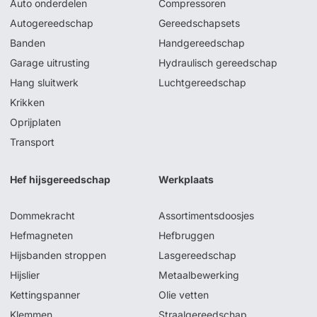
Auto onderdelen
Compressoren
Autogereedschap
Gereedschapsets
Banden
Handgereedschap
Garage uitrusting
Hydraulisch gereedschap
Hang sluitwerk
Luchtgereedschap
Krikken
Oprijplaten
Transport
Hef hijsgereedschap
Werkplaats
Dommekracht
Assortimentsdoosjes
Hefmagneten
Hefbruggen
Hijsbanden stroppen
Lasgereedschap
Hijslier
Metaalbewerking
Kettingspanner
Olie vetten
Klemmen
Straalgereedschap