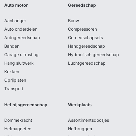
Auto motor
Gereedschap
Aanhanger
Bouw
Auto onderdelen
Compressoren
Autogereedschap
Gereedschapsets
Banden
Handgereedschap
Garage uitrusting
Hydraulisch gereedschap
Hang sluitwerk
Luchtgereedschap
Krikken
Oprijplaten
Transport
Hef hijsgereedschap
Werkplaats
Dommekracht
Assortimentsdoosjes
Hefmagneten
Hefbruggen