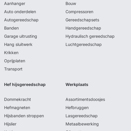
Aanhanger
Bouw
Auto onderdelen
Compressoren
Autogereedschap
Gereedschapsets
Banden
Handgereedschap
Garage uitrusting
Hydraulisch gereedschap
Hang sluitwerk
Luchtgereedschap
Krikken
Oprijplaten
Transport
Hef hijsgereedschap
Werkplaats
Dommekracht
Assortimentsdoosjes
Hefmagneten
Hefbruggen
Hijsbanden stroppen
Lasgereedschap
Hijslier
Metaalbewerking