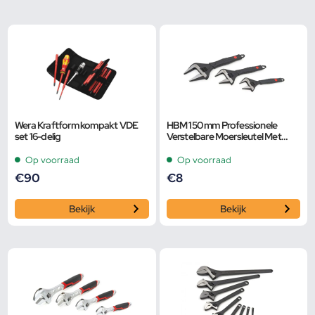
Wera Kraftform kompakt VDE
HBM 150 mm Professionele
set 16-delig
Verstelbare Moersleutel Met
Extra Groot Bereik en Extra
Smalle Bek
Op voorraad
Op voorraad
€
90
€
8
Bekijk
Bekijk