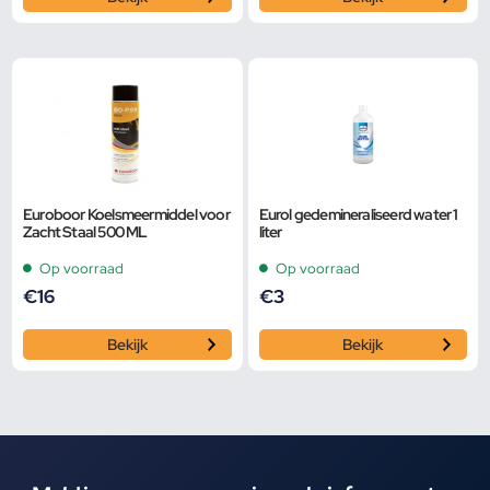
Euroboor Koelsmeermiddel voor
Eurol gedemineraliseerd water 1
Zacht Staal 500 ML
liter
Op voorraad
Op voorraad
€
16
€
3
Bekijk
Bekijk