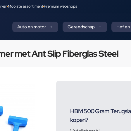
rken
Mooiste assortiment
Premium webshops
Auto en motor
Gereedschap
Hef en
r met Ant Slip Fiberglas Steel
HBM 500 Gram Terugslagl
kopen?