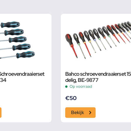
Schroevendraaierset
Bahco schroevendraaierset 15
534
delig, BE-9877
Op voorraad
€
50
Bekijk