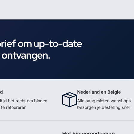
brief om up-to-date
e ontvangen.
id
Nederland en België
ltijd het recht om binnen
Alle aangesloten webshops
te retoureren
bezorgen je bestelling snel
p
Hef hijsgereedschap