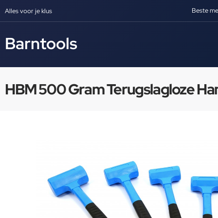
Beste me
Alles voor je klus
Barntools
HBM 500 Gram Terugslagloze Hame