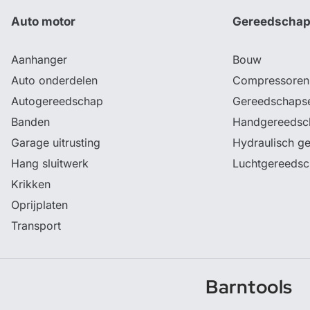
Auto motor
Gereedscha
Aanhanger
Bouw
Auto onderdelen
Compressoren
Autogereedschap
Gereedschaps
Banden
Handgereedsc
Garage uitrusting
Hydraulisch g
Hang sluitwerk
Luchtgereeds
Krikken
Oprijplaten
Transport
Barntools