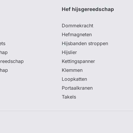
p
Hef hijsgereedschap
Dommekracht
Hefmagneten
ets
Hijsbanden stroppen
hap
Hijslier
ereedschap
Kettingspanner
chap
Klemmen
Loopkatten
Portaalkranen
Takels