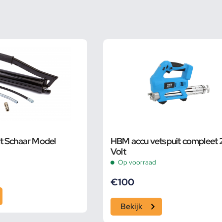
t Schaar Model
HBM accu vetspuit compleet 
Volt
Op voorraad
€
100
Bekijk