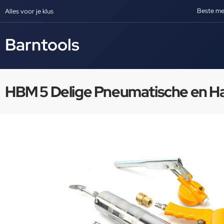
Beste me
Alles voor je klus
Barntools
HBM 5 Delige Pneumatische en H