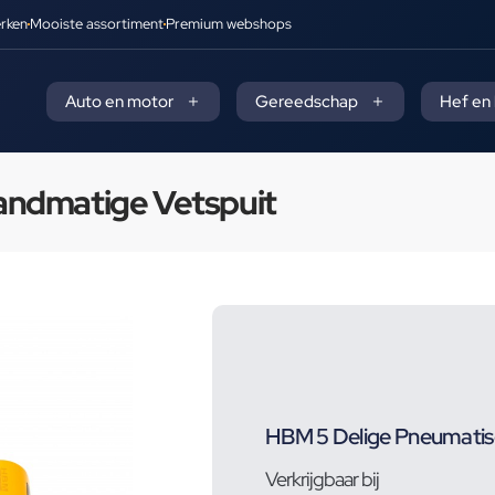
rken
Mooiste assortiment
Premium webshops
Auto en motor
Gereedschap
Hef en
andmatige Vetspuit
HBM 5 Delige Pneumatis
Verkrijgbaar bij