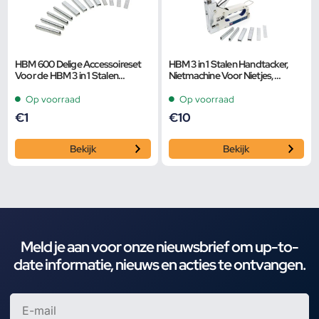
HBM 600 Delige Accessoireset
HBM 3 in 1 Stalen Handtacker,
Voor de HBM 3 in 1 Stalen
Nietmachine Voor Nietjes,
Handtacker, Nietmachine Voor
Krammen en Spijkers
Nietjes, Krammen
Op voorraad
Op voorraad
€
1
€
10
Bekijk
Bekijk
Meld je aan voor onze nieuwsbrief om up-to-
date informatie, nieuws en acties te ontvangen.