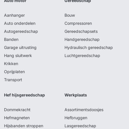
Auto motor
Gereedschap
Aanhanger
Bouw
Auto onderdelen
Compressoren
Autogereedschap
Gereedschapsets
Banden
Handgereedschap
Garage uitrusting
Hydraulisch gereedschap
Hang sluitwerk
Luchtgereedschap
Krikken
Oprijplaten
Transport
Hef hijsgereedschap
Werkplaats
Dommekracht
Assortimentsdoosjes
Hefmagneten
Hefbruggen
Hijsbanden stroppen
Lasgereedschap