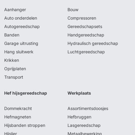
Aanhanger
Bouw
Auto onderdelen
Compressoren
Autogereedschap
Gereedschapsets
Banden
Handgereedschap
Garage uitrusting
Hydraulisch gereedschap
Hang sluitwerk
Luchtgereedschap
Krikken
Oprijplaten
Transport
Hef hijsgereedschap
Werkplaats
Dommekracht
Assortimentsdoosjes
Hefmagneten
Hefbruggen
Hijsbanden stroppen
Lasgereedschap
Hijslier
Metaalbewerking