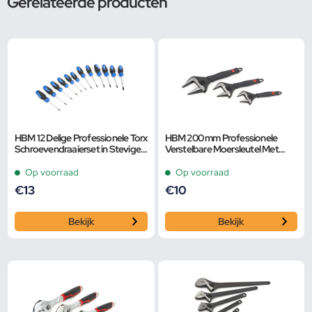
Gerelateerde producten
HBM 12 Delige Professionele Torx
HBM 200 mm Professionele
Schroevendraaierset in Stevige
Verstelbare Moersleutel Met
Opbergetui
Extra Groot Bereik en Extra
Smalle Bek
Op voorraad
Op voorraad
€
13
€
10
Bekijk
Bekijk