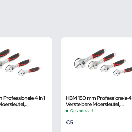
rofessionele 4 in 1
HBM 150 mm Professionele 4 i
Moersleutel,
Verstelbare Moersleutel,
Pijpsleutel
Op voorraad
€
5