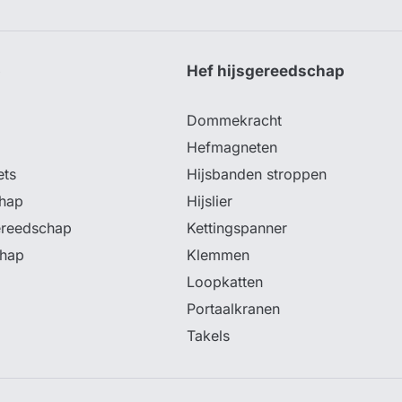
p
Hef hijsgereedschap
Dommekracht
Hefmagneten
ets
Hijsbanden stroppen
hap
Hijslier
ereedschap
Kettingspanner
chap
Klemmen
Loopkatten
Portaalkranen
Takels