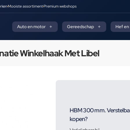
rken
Mooiste assortiment
Premium webshops
Auto en motor
Gereedschap
Hef en
atie Winkelhaak Met Libel
HBM 300 mm. Verstelbar
kopen?