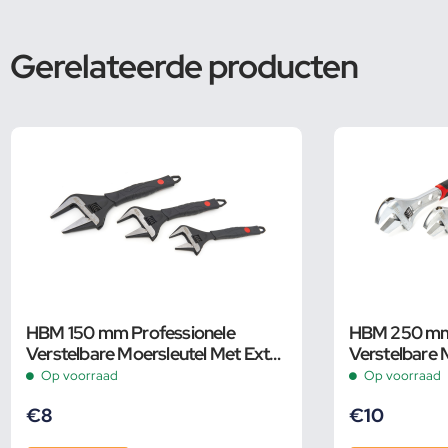
Gerelateerde producten
HBM 150 mm Professionele
HBM 250 mm P
Verstelbare Moersleutel Met Extra
Verstelbare 
Groot Bereik en Extra Smalle Bek
Pijpsleutel
Op voorraad
Op voorraad
€
8
€
10