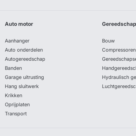
Auto motor
Gereedscha
Aanhanger
Bouw
Auto onderdelen
Compressoren
Autogereedschap
Gereedschaps
Banden
Handgereedsc
Garage uitrusting
Hydraulisch g
Hang sluitwerk
Luchtgereeds
Krikken
Oprijplaten
Transport