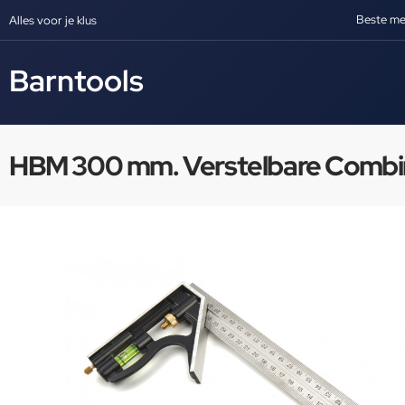
Beste me
Alles voor je klus
Barntools
HBM 300 mm. Verstelbare Combin