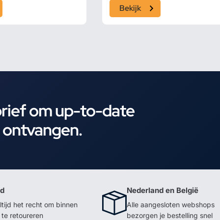
Bekijk
brief om up-to-date
e ontvangen.
id
Nederland en België
ltijd het recht om binnen
Alle aangesloten webshops
te retoureren
bezorgen je bestelling snel