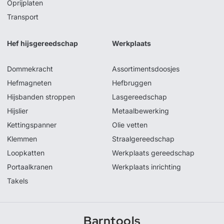
Oprijplaten
Transport
Hef hijsgereedschap
Werkplaats
Dommekracht
Assortimentsdoosjes
Hefmagneten
Hefbruggen
Hijsbanden stroppen
Lasgereedschap
Hijslier
Metaalbewerking
Kettingspanner
Olie vetten
Klemmen
Straalgereedschap
Loopkatten
Werkplaats gereedschap
Portaalkranen
Werkplaats inrichting
Takels
Barntools