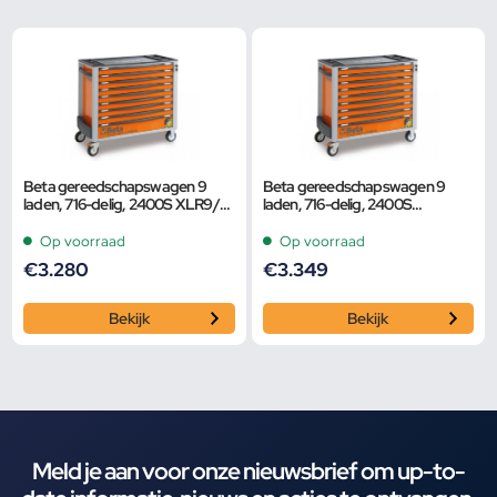
Beta gereedschapswagen 9
Beta gereedschapswagen 9
laden, 716-delig, 2400S XLR9/E-
laden, 716-delig, 2400S
XXL, rood
XLG9/E-XXL, grijs
Op voorraad
Op voorraad
€
3.280
€
3.349
Bekijk
Bekijk
Meld je aan voor onze nieuwsbrief om up-to-