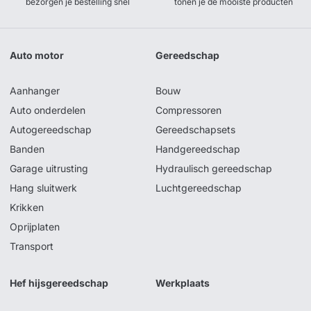
bezorgen je bestelling snel
tonen je de mooiste producten
Auto motor
Gereedschap
Aanhanger
Bouw
Auto onderdelen
Compressoren
Autogereedschap
Gereedschapsets
Banden
Handgereedschap
Garage uitrusting
Hydraulisch gereedschap
Hang sluitwerk
Luchtgereedschap
Krikken
Oprijplaten
Transport
Hef hijsgereedschap
Werkplaats