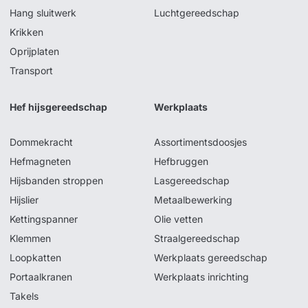
Hang sluitwerk
Luchtgereedschap
Krikken
Oprijplaten
Transport
Hef hijsgereedschap
Werkplaats
Dommekracht
Assortimentsdoosjes
Hefmagneten
Hefbruggen
Hijsbanden stroppen
Lasgereedschap
Hijslier
Metaalbewerking
Kettingspanner
Olie vetten
Klemmen
Straalgereedschap
Loopkatten
Werkplaats gereedschap
Portaalkranen
Werkplaats inrichting
Takels