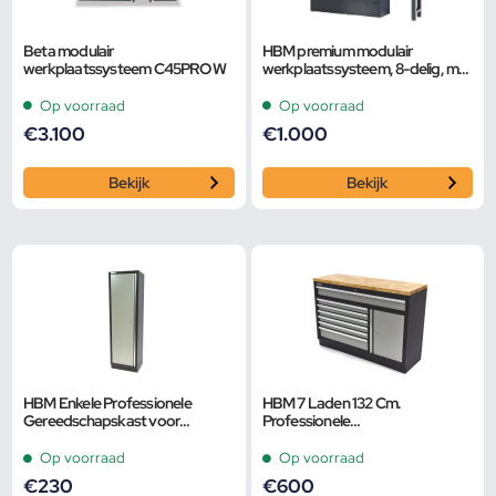
Beta modulair
HBM premium modulair
werkplaatssysteem C45PRO W
werkplaatssysteem, 8-delig, mat
zwart
Op voorraad
Op voorraad
€
3.100
€
1.000
Bekijk
Bekijk
HBM Enkele Professionele
HBM 7 Laden 132 Cm.
Gereedschapskast voor
Professionele
Werkplaatsinrichting
Gereedschapskast, Werkbank
Met Deur voor
Op voorraad
Op voorraad
Werkplaatsinrichting
€
230
€
600