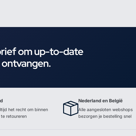
brief om up-to-date
e ontvangen.
id
Nederland en België
ltijd het recht om binnen
Alle aangesloten webshops
te retoureren
bezorgen je bestelling snel