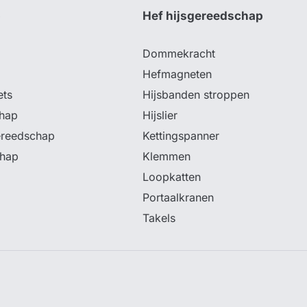
p
Hef hijsgereedschap
Dommekracht
Hefmagneten
ets
Hijsbanden stroppen
hap
Hijslier
ereedschap
Kettingspanner
chap
Klemmen
Loopkatten
Portaalkranen
Takels