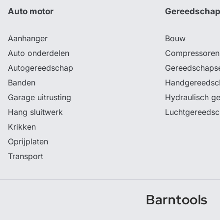
Auto motor
Gereedscha
Aanhanger
Bouw
Auto onderdelen
Compressoren
Autogereedschap
Gereedschaps
Banden
Handgereedsc
Garage uitrusting
Hydraulisch g
Hang sluitwerk
Luchtgereeds
Krikken
Oprijplaten
Transport
Barntools