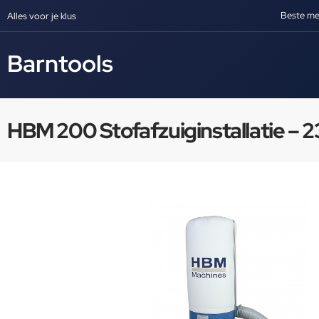
Beste me
Alles voor je klus
Barntools
HBM 200 Stofafzuiginstallatie – 2