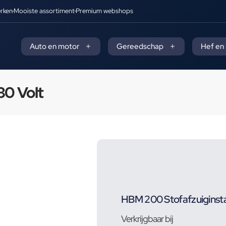
rken
Mooiste assortiment
Premium webshops
Auto en motor
Gereedschap
Hef en
30 Volt
HBM 200 Stofafzuiginstal
Verkrijgbaar bij