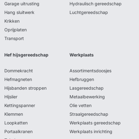
Garage uitrusting
Hydraulisch gereedschap
Hang sluitwerk
Luchtgereedschap
Krikken
Oprijplaten
Transport
Hef hijsgereedschap
Werkplaats
Dommekracht
Assortimentsdoosjes
Hefmagneten
Hefbruggen
Hijsbanden stroppen
Lasgereedschap
Hijslier
Metaalbewerking
Kettingspanner
Olie vetten
Klemmen
Straalgereedschap
Loopkatten
Werkplaats gereedschap
Portaalkranen
Werkplaats inrichting