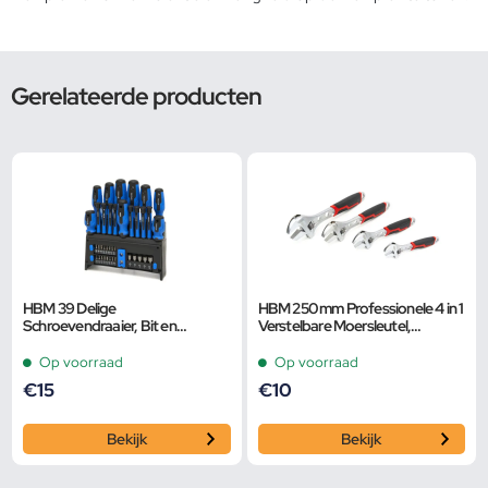
Gerelateerde producten
HBM 39 Delige
HBM 250 mm Professionele 4 in 1
Schroevendraaier, Bit en
Verstelbare Moersleutel,
Dopsleutelset
Pijpsleutel
Op voorraad
Op voorraad
€
15
€
10
Bekijk
Bekijk