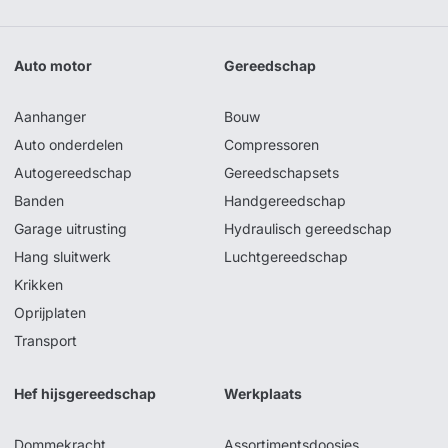
Auto motor
Gereedschap
Aanhanger
Bouw
Auto onderdelen
Compressoren
Autogereedschap
Gereedschapsets
Banden
Handgereedschap
Garage uitrusting
Hydraulisch gereedschap
Hang sluitwerk
Luchtgereedschap
Krikken
Oprijplaten
Transport
Hef hijsgereedschap
Werkplaats
Dommekracht
Assortimentsdoosjes