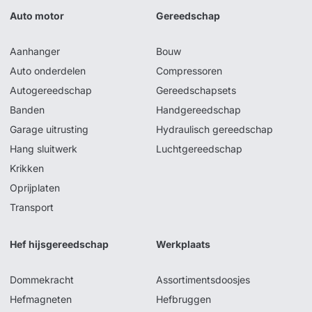
Auto motor
Gereedschap
Aanhanger
Bouw
Auto onderdelen
Compressoren
Autogereedschap
Gereedschapsets
Banden
Handgereedschap
Garage uitrusting
Hydraulisch gereedschap
Hang sluitwerk
Luchtgereedschap
Krikken
Oprijplaten
Transport
Hef hijsgereedschap
Werkplaats
Dommekracht
Assortimentsdoosjes
Hefmagneten
Hefbruggen