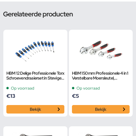
Gerelateerde producten
HBM 12 Delige Professionele Torx
HBM 150 mm Professionele 4 in 1
Schroevendraaierset in Stevige
Verstelbare Moersleutel,
Opbergetui
Pijpsleutel
Op voorraad
Op voorraad
€
13
€
5
Bekijk
Bekijk