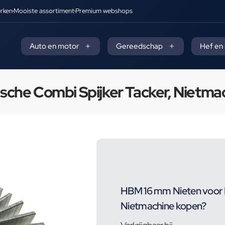
rken
Mooiste assortiment
Premium webshops
Auto en motor
Gereedschap
Hef en
che Combi Spijker Tacker, Nietma
HBM 16 mm Nieten voor P
Nietmachine kopen?