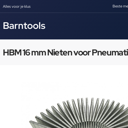
Beste me
Alles voor je klus
Barntools
HBM 16 mm Nieten voor Pneumatis