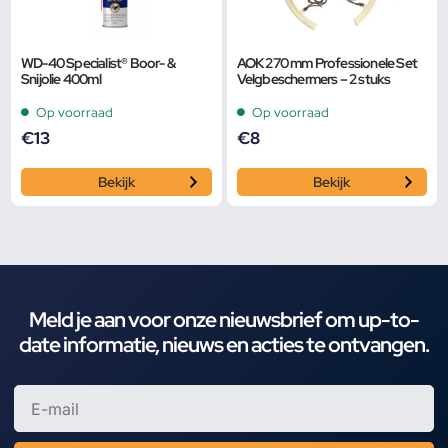
WD-40 Specialist® Boor- &
AOK 270 mm Professionele Set
Snijolie 400ml
Velgbeschermers – 2 stuks
Op voorraad
Op voorraad
€
13
€
8
Bekijk
Bekijk
Meld je aan voor onze nieuwsbrief om up-to-
date informatie, nieuws en acties te ontvangen.