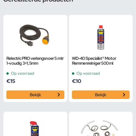
Relectric PRO verlengsnoer 5 mtr
WD-40 Specialist® Motor
1-voudig 3×1,5mm
Remmenreiniger 500 ml
Op voorraad
Op voorraad
€
15
€
10
Bekijk
Bekijk