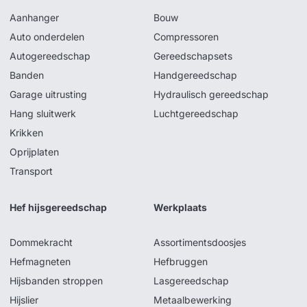
Aanhanger
Bouw
Auto onderdelen
Compressoren
Autogereedschap
Gereedschapsets
Banden
Handgereedschap
Garage uitrusting
Hydraulisch gereedschap
Hang sluitwerk
Luchtgereedschap
Krikken
Oprijplaten
Transport
Hef hijsgereedschap
Werkplaats
Dommekracht
Assortimentsdoosjes
Hefmagneten
Hefbruggen
Hijsbanden stroppen
Lasgereedschap
Hijslier
Metaalbewerking