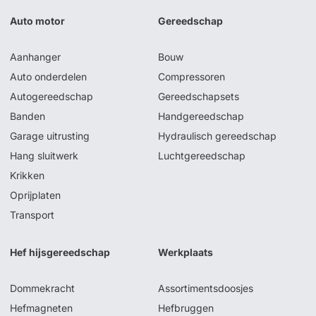
Auto motor
Gereedschap
Aanhanger
Bouw
Auto onderdelen
Compressoren
Autogereedschap
Gereedschapsets
Banden
Handgereedschap
Garage uitrusting
Hydraulisch gereedschap
Hang sluitwerk
Luchtgereedschap
Krikken
Oprijplaten
Transport
Hef hijsgereedschap
Werkplaats
Dommekracht
Assortimentsdoosjes
Hefmagneten
Hefbruggen