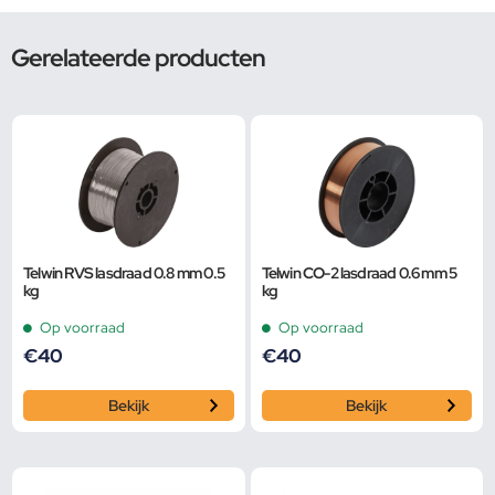
Gerelateerde producten
Telwin RVS lasdraad 0.8 mm 0.5
Telwin CO-2 lasdraad 0.6 mm 5
kg
kg
Op voorraad
Op voorraad
€
40
€
40
Bekijk
Bekijk