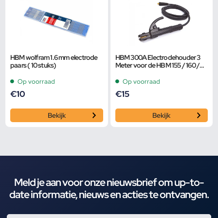
HBM wolfram 1.6 mm electrode
HBM 300A Electrodehouder 3
paars ( 10 stuks)
Meter voor de HBM 155 / 160 /
200 CI Mig Inverter
Op voorraad
Op voorraad
€
10
€
15
Bekijk
Bekijk
Meld je aan voor onze nieuwsbrief om up-to-
date informatie, nieuws en acties te ontvangen.